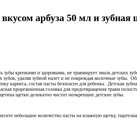
 вкусом арбуза 50 мл и зубная
ить зубы крепкими и здоровыми, не травмирует эмаль детских зу
зубов, удаляя зубной налет и не повреждая молочные зубы. Об
ку кариеса, состав пасты безопасен для ребенка. Детская зубна
асная прорезиненная головка для предотвращения травм полост
 щетина щетки деликатно чистит неокрепшие детские зубы.
есите небольшое количество пасты на влажную щетку, тщательн